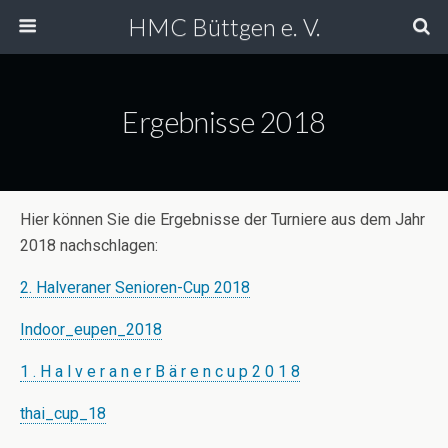
HMC Büttgen e. V.
Ergebnisse 2018
Hier können Sie die Ergebnisse der Turniere aus dem Jahr
2018 nachschlagen:
2. Halveraner Senioren-Cup 2018
Indoor_eupen_2018
1 . H a l v e r a n e r B ä r e n c u p 2 0 1 8
thai_cup_18